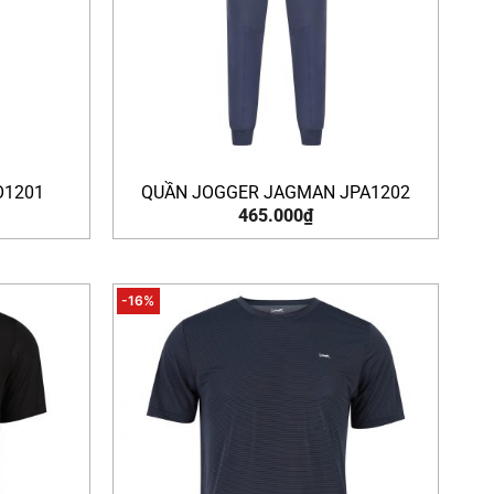
O1201
QUẦN JOGGER JAGMAN JPA1202
465.000
₫
-16%