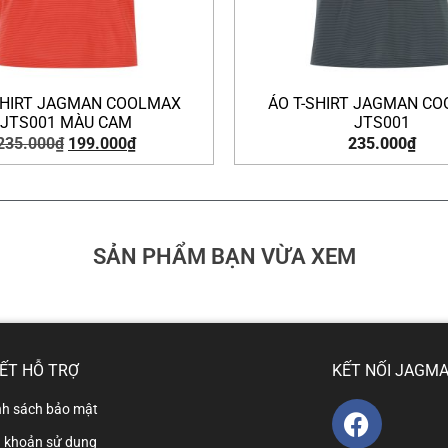
SHIRT JAGMAN COOLMAX
ÁO T-SHIRT JAGMAN C
JTS001 MÀU CAM
JTS001
235.000
₫
199.000
₫
235.000
₫
SẢN PHẨM BẠN VỪA XEM
KẾT HỖ TRỢ
KẾT NỐI JAGM
nh sách bảo mật
u khoản sử dụng