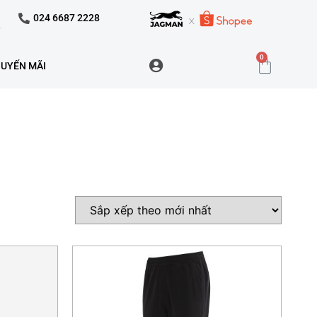
024 6687 2228
0
UYẾN MÃI