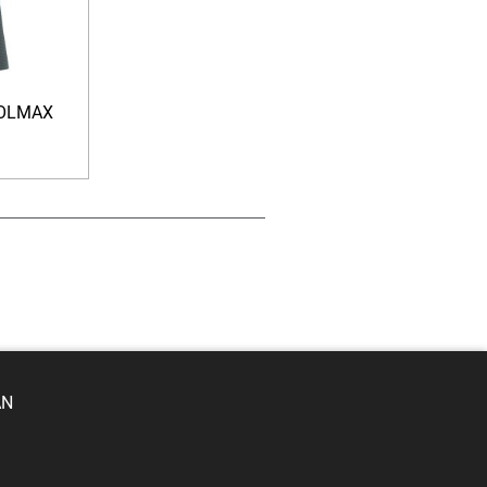
OOLMAX
AN