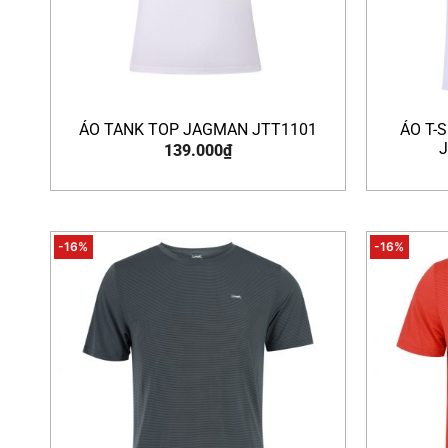
ÁO TANK TOP JAGMAN JTT1101
ÁO T-
139.000
₫
-16%
-16%