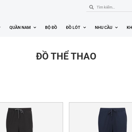
QUẦN NAM
BỘ ĐỒ
ĐỒ LÓT
NHU CẦU
KH
ĐỒ THỂ THAO