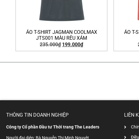
ÁO T-SHIRT JAGMAN COOLMAX
ÁO T-
JTS001 MÀU RÊU XÁM
235.000
₫
199.000
₫
THÔNG TIN DOANH NGHIỆP
LIÊN 
Công ty Cổ phần Đầu tư Thời trang The Leaders
Chí
Điề
Người đại diện: Bà Nguyễn Thị Minh Nguyệt