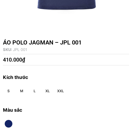
ÁO POLO JAGMAN – JPL 001
SKU:
JPL 001
410.000
₫
Kích thước
S
M
L
XL
XXL
Màu sắc