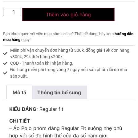
Thêm vào giỏ hàng
Bạn chưa quen với việc mua sắm online? Thật dễ dàng, hãy xem
hướng dẫn
mua hàng
ngay!
Miễn phí vận chuyển đơn hàng từ 300k, đồng giá 19k đơn hàng
<300k, 29k đơn hàng <200k.
COD - Thanh toán khi nhận hàng.
Đổi hàng miễn phí trong vòng 7 ngày nếu sản phẩm lỗi do nhà
sản xuất.
Mô tả
Thông tin bổ sung
KIỂU DÁNG:
Regular fit
CHI TIẾT
– Áo Polo phom dáng Regular Fit suông nhẹ phù
hợp với số đo hình thể của đa số nam giới.