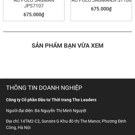
ÁO POLO JAGMAN
ÁO POLO JAGMANJPS7108
JPS7107
675.000
₫
675.000
₫
SẢN PHẨM BẠN VỪA XEM
THÔNG TIN DOANH NGHIỆP
Công ty Cổ phần Đầu tư Thời trang The Leaders
Người đại diện: Bà Nguyễn Thị Minh Nguyệt
Địa chỉ: 14TM2-C2, Sunsire G Khu đô thị The Manor, Phương Định
Công, Hà Nội