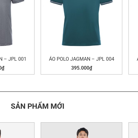
 – JPL 001
ÁO POLO JAGMAN – JPL 004
0
₫
395.000
₫
SẢN PHẨM MỚI