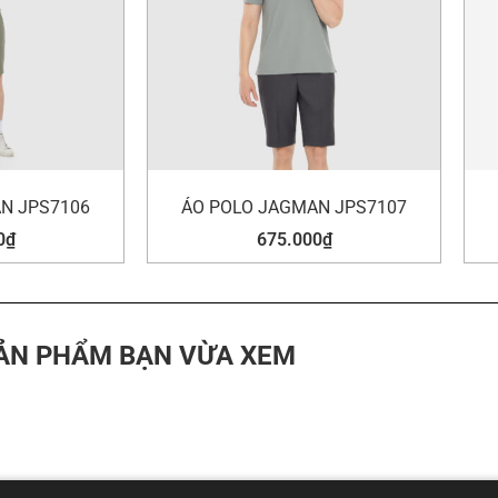
N JPS7106
ÁO POLO JAGMAN JPS7107
0
₫
675.000
₫
ẢN PHẨM BẠN VỪA XEM