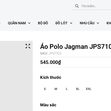
QUẦN NAM
BỘ ĐỒ
ĐỒ LÓT
NHU CẦU
KH
Áo Polo Jagman JPS71
SKU:
JPS7103
545.000
₫
Kích thước
S
M
L
XL
XXL
Màu sắc