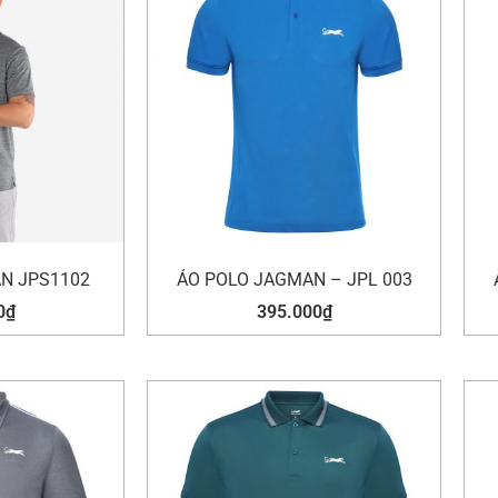
N JPS1102
ÁO POLO JAGMAN – JPL 003
0
₫
395.000
₫