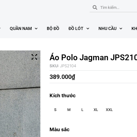
QUẦN NAM
BỘ ĐỒ
ĐỒ LÓT
NHU CẦU
KH
Áo Polo Jagman JPS21
SKU:
JPS2104
389.000
₫
Kích thước
S
M
L
XL
XXL
Màu sắc