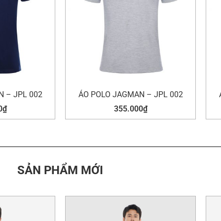
 – JPL 002
ÁO POLO JAGMAN – JPL 002
0
₫
355.000
₫
SẢN PHẨM MỚI