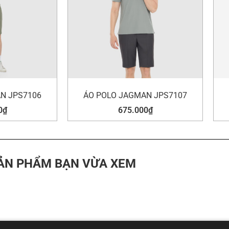
N JPS7106
ÁO POLO JAGMAN JPS7107
0
₫
675.000
₫
ẢN PHẨM BẠN VỪA XEM