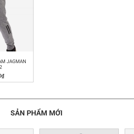
AM JAGMAN
2
0
₫
SẢN PHẨM MỚI