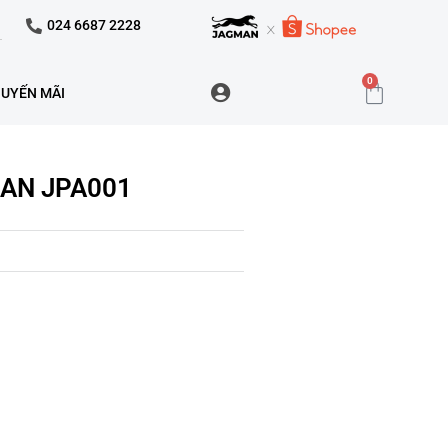
024 6687 2228
0
UYẾN MÃI
MAN JPA001