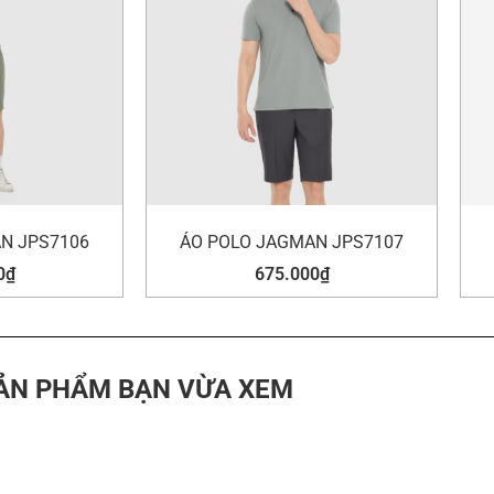
N JPS7106
ÁO POLO JAGMAN JPS7107
0
₫
675.000
₫
ẢN PHẨM BẠN VỪA XEM