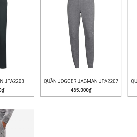
N JPA2203
QUẦN JOGGER JAGMAN JPA2207
QU
0
₫
465.000
₫