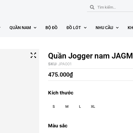
QUẦN NAM
BỘ ĐỒ
ĐỒ LÓT
NHU CẦU
KH
Quần Jogger nam JAG
SKU:
JPA001
475.000
₫
Kích thước
S
M
L
XL
Màu sắc