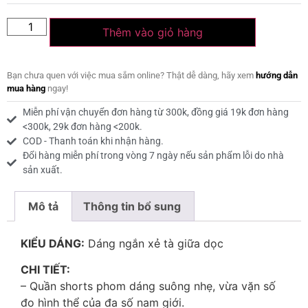
Thêm vào giỏ hàng
Bạn chưa quen với việc mua sắm online? Thật dễ dàng, hãy xem
hướng dẫn
mua hàng
ngay!
Miễn phí vận chuyển đơn hàng từ 300k, đồng giá 19k đơn hàng
<300k, 29k đơn hàng <200k.
COD - Thanh toán khi nhận hàng.
Đổi hàng miễn phí trong vòng 7 ngày nếu sản phẩm lỗi do nhà
sản xuất.
Mô tả
Thông tin bổ sung
KIỂU DÁNG:
Dáng ngắn xẻ tà giữa dọc
CHI TIẾT:
– Quần shorts phom dáng suông nhẹ, vừa vặn số
đo hình thể của đa số nam giới.