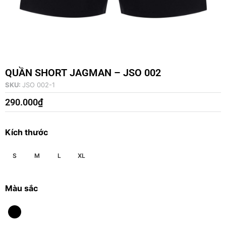
QUẦN SHORT JAGMAN – JSO 002
SKU:
JSO 002-1
290.000
₫
Kích thước
S
M
L
XL
Màu sắc