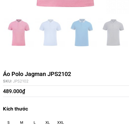
Áo Polo Jagman JPS2102
SKU:
JPS2102
489.000
₫
Kích thước
S
M
L
XL
XXL